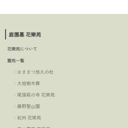
庭園墓 花樂苑
花樂苑について
霊苑一覧
はままつ悠久の杜
大垣樹木葬
尾張萩の寺 花樂苑
藤野聖山園
紀州 花樂苑