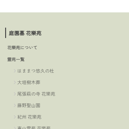
庭園墓 花樂苑
花樂苑について
霊苑一覧
はままつ悠久の杜
大垣樹木葬
尾張萩の寺 花樂苑
藤野聖山園
紀州 花樂苑
東山霊苑 花樂苑