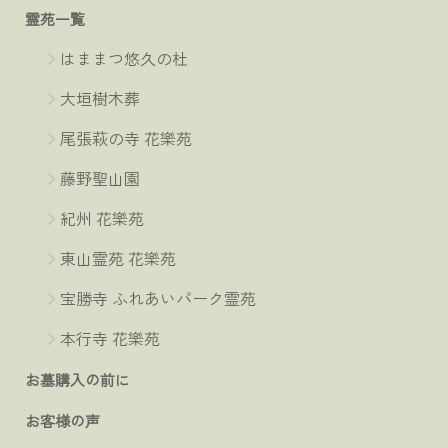
霊苑一覧
はままつ悠久の杜
大垣樹木葬
尾張萩の寺 花樂苑
藤野聖山園
紀州 花樂苑
東山霊苑 花樂苑
宝勝寺 ふれあいパーク霊苑
本行寺 花樂苑
お墓購入の前に
お客様の声