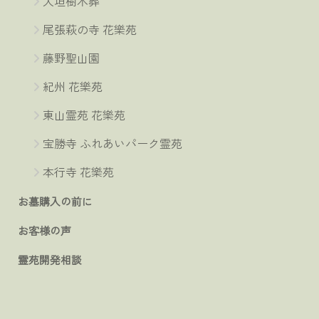
大垣樹木葬
尾張萩の寺 花樂苑
藤野聖山園
紀州 花樂苑
東山霊苑 花樂苑
宝勝寺 ふれあいパーク霊苑
本行寺 花樂苑
お墓購入の前に
お客様の声
霊苑開発相談