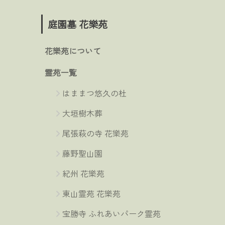
庭園墓 花樂苑
花樂苑について
霊苑一覧
はままつ悠久の杜
大垣樹木葬
尾張萩の寺 花樂苑
藤野聖山園
紀州 花樂苑
東山霊苑 花樂苑
宝勝寺 ふれあいパーク霊苑