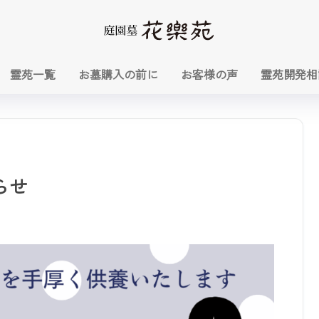
霊苑一覧
お墓購入の前に
お客様の声
霊苑開発相
らせ