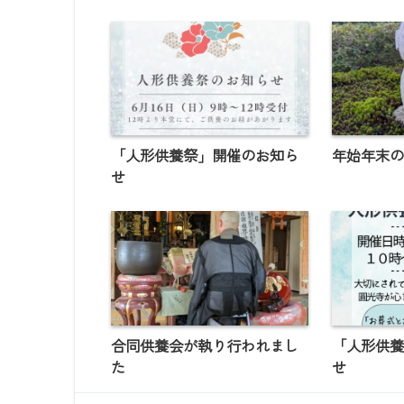
「人形供養祭」開催のお知ら
年始年末
せ
合同供養会が執り行われまし
「人形供
た
せ