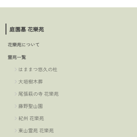
庭園墓 花樂苑
花樂苑について
霊苑一覧
はままつ悠久の杜
大垣樹木葬
尾張萩の寺 花樂苑
藤野聖山園
紀州 花樂苑
東山霊苑 花樂苑