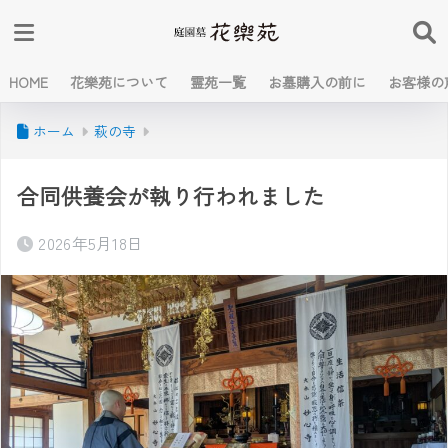
HOME
花樂苑について
霊苑一覧
お墓購入の前に
お客様の
ホーム
萩の寺
合同供養会が執り行われました
2026年5月18日