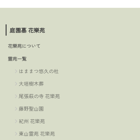
庭園墓 花樂苑
花樂苑について
霊苑一覧
はままつ悠久の杜
大垣樹木葬
尾張萩の寺 花樂苑
藤野聖山園
紀州 花樂苑
東山霊苑 花樂苑