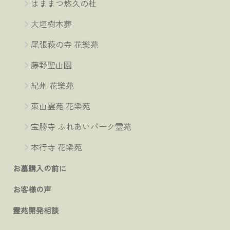
はままつ悠久の杜
大垣樹木葬
尾張萩の寺 花樂苑
藤野聖山園
紀州 花樂苑
東山霊苑 花樂苑
宝勝寺 ふれあいパーク霊苑
本行寺 花樂苑
お墓購入の前に
お客様の声
霊苑開発相談